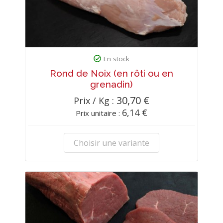
En stock
Rond de Noix (en rôti ou en
grenadin)
30,70 €
Prix / Kg :
6,14 €
Prix unitaire :
Choisir une variante